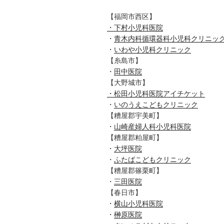
【福岡市西区】
・下村小児科医院
・
青木内科循環器科小児科クリニッ
・
いわや小児科クリニック
【糸島市】
・
田中医院
【大野城市】
・松田小児科医院アイチケット
・
いのうえこどもクリニック
【糟屋郡宇美町】
・
山崎産婦人科小児科医院
【糟屋郡粕屋町】
・
大坪医院
・
ふたばこどもクリニック
【糟屋郡篠栗町】
・
三田医院
【春日市】
・
横山小児科医院
・
榊原医院