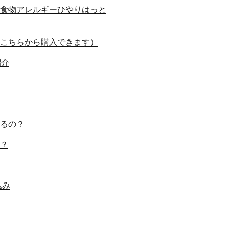
食物アレルギーひやりはっと
こちらから購入できます）
紹介
るの？
？
込み