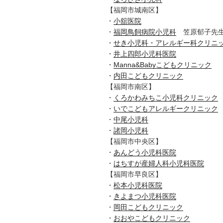
【福岡市城南区】
・
小舘医院
・
福岡鳥飼病院小児科
笠原郁子先
・
せき小児科・アレルギー科クリニ
・
井上四郎小児科医院
・
Manna&Babyこどもクリニック
・
内田こどもクリニック
【福岡市南区】
・
くろかわみちこ小児科クリニック
・
いでこどもアレルギークリニック
・
中尾小児科
・
諸岡小児科
【福岡市中央区】
・
あんどう小児科医院
・
はちすが産婦人科小児科医院
【福岡市早良区】
・
松本小児科医院
・
きよまつ小児科医院
・
岡田こどもクリニック
・
おおやこどもクリニック