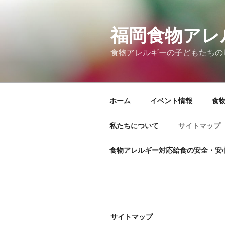
コ
ン
テ
福岡食物アレ
ン
食物アレルギーの子どもたちの
ツ
へ
ス
キ
ホーム
イベント情報
食
ッ
プ
私たちについて
サイトマップ
食物アレルギー対応給食の安全・安
サイトマップ