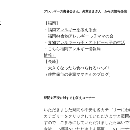
アレルギーの患者会さん、先輩ままさん からの情報発信
ク
【福岡】
・
福岡アレルギーを考える会
・
福岡de食物アレルギーっ子ママの会
・
食物アレルギーっ子・アトピーっ子の生活
・
こちら福岡アレルギー情報局 （ア
情報）
【長崎】
・
大きくなったら食べられる♪ハズ！
（佐世保市の先輩ママさんのブログ）
疑問や不安に対するお答えコーナー
いただきました疑問や不安を各カテゴリーにわ
カテゴリーをクリックしていただきますと疑問
すので ご参考にしていただけましたら幸いで
今後 ご相談をいただきます都度 このコーナ