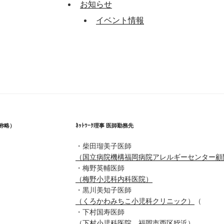
お知らせ
イベント情報
称略）
ﾈｯﾄﾜｰｸ理事 医師勤務先
・柴田瑠美子医師
（国立病院機構福岡病院アレルギーセンター顧
・梅野英輔医師
（梅野小児科内科医院）
・黒川美知子医師
（くろかわみちこ小児科クリニック）
（
・下村国寿医師
（下村小児科医院 福岡市西区姪浜）