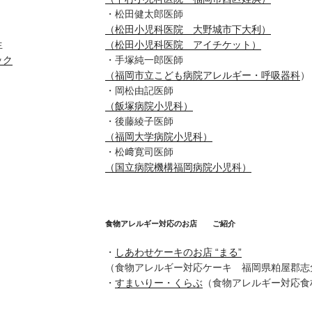
・松田健太郎医師
（松田小児科医院 大野城市下大利）
生
（松田小児科医院 アイチケット）
ック
・手塚純一郎医師
（福岡市立こども病院アレルギー・呼吸器科
）
・岡松由記医師
（飯塚病院小児科）
・後藤綾子医師
（福岡大学病院小児科）
・松﨑寛司医師
（国立病院機構福岡病院小児科）
食物アレルギー対応のお店 ご紹介
・
しあわせケーキのお店 “まる”
（食物アレルギー対応ケーキ 福岡県粕屋郡志
・
すまいりー・くらぶ
（食物アレルギー対応食