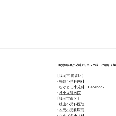
一般賛助会員小児科クリニック様 ご紹介（敬
【福岡市 博多区】
・
梅野小児科内科
・
ながとし小児科
Facebook
・
谷小児科医院
【福岡市東区】
・
植山小児科医院
・
木元小児科医院
・
ならざき小児科