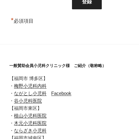
*
必須項目
一般賛助会員小児科クリニック様 ご紹介（敬称略）
【福岡市 博多区】
・
梅野小児科内科
・
ながとし小児科
Facebook
・
谷小児科医院
【福岡市東区】
・
植山小児科医院
・
木元小児科医院
・
ならざき小児科
【福岡市城南区】