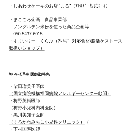
・
しあわせケーキのお店 “まる”（ｱﾚﾙｷﾞｰ対応ｹｰｷ）
・まごころ企画 食品事業部
ノングルテン米粉を使った商品企画等
050-5437-6015
・
すまいりー・くらぶ（ｱﾚﾙｷﾞｰ対応食材/腸活ケストース
取扱いショップ）
ﾈｯﾄﾜｰｸ理事 医師勤務先
・柴田瑠美子医師
（国立病院機構福岡病院アレルギーセンター顧問）
・梅野英輔医師
（梅野小児科内科医院）
・黒川美知子医師
（くろかわみちこ小児科クリニック）
（
・下村国寿医師