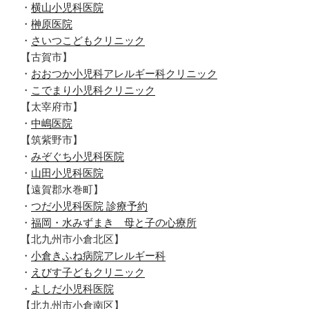
・
横山小児科医院
・
榊原医院
・
さいつこどもクリニック
【古賀市】
・
おおつか小児科アレルギー科クリニック
・
こでまり小児科クリニック
【太宰府市】
・
中嶋医院
【筑紫野市】
・
みぞぐち小児科医院
・
山田小児科医院
【遠賀郡水巻町】
・
つだ小児科医院 診療予約
・
福岡・水みずまき 母と子の心療所
【北九州市小倉北区】
・
小倉きふね病院アレルギー科
・
えびす子どもクリニック
・
よしだ小児科医院
【北九州市小倉南区】