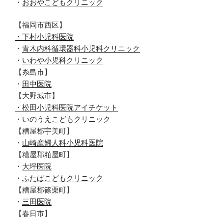
・
おおやこどもクリニック
【福岡市西区】
・下村小児科医院
・
青木内科循環器科小児科クリニック
・
いわや小児科クリニック
【糸島市】
・
田中医院
【大野城市】
・松田小児科医院アイチケット
・
いのうえこどもクリニック
【糟屋郡宇美町】
・
山崎産婦人科小児科医院
【糟屋郡粕屋町】
・
大坪医院
・
ふたばこどもクリニック
【糟屋郡篠栗町】
・
三田医院
【春日市】