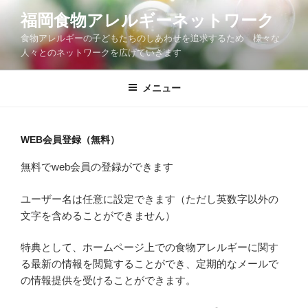
コ
福岡食物アレルギーネットワーク
ン
食物アレルギーの子どもたちのしあわせを追求するため 様々な
テ
人々とのネットワークを広げていきます
ン
ツ
メニュー
へ
ス
キ
ッ
WEB会員登録（無料）
プ
無料でweb会員の登録ができます
ユーザー名は任意に設定できます（ただし英数字以外の
文字を含めることができません）
特典として、ホームページ上での食物アレルギーに関す
る最新の情報を閲覧することができ、定期的なメールで
の情報提供を受けることができます。