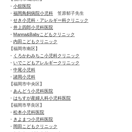
・
小舘医院
・
福岡鳥飼病院小児科
笠原郁子先生
・
せき小児科・アレルギー科クリニック
・
井上四郎小児科医院
・
Manna&Babyこどもクリニック
・
内田こどもクリニック
【福岡市南区】
・
くろかわみちこ小児科クリニック
・
いでこどもアレルギークリニック
・
中尾小児科
・
諸岡小児科
【福岡市中央区】
・
あんどう小児科医院
・
はちすが産婦人科小児科医院
【福岡市早良区】
・
松本小児科医院
・
きよまつ小児科医院
・
岡田こどもクリニック