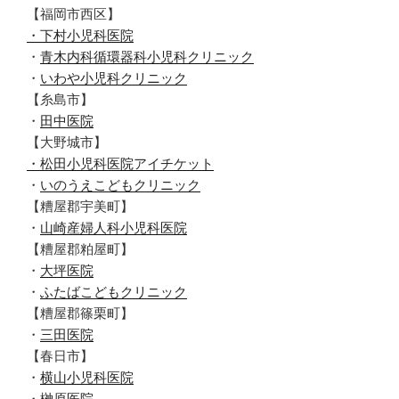
【福岡市西区】
・下村小児科医院
・
青木内科循環器科小児科クリニック
・
いわや小児科クリニック
【糸島市】
・
田中医院
【大野城市】
・松田小児科医院アイチケット
・
いのうえこどもクリニック
【糟屋郡宇美町】
・
山崎産婦人科小児科医院
【糟屋郡粕屋町】
・
大坪医院
・
ふたばこどもクリニック
【糟屋郡篠栗町】
・
三田医院
【春日市】
・
横山小児科医院
・
榊原医院