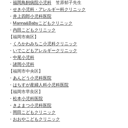
・
福岡鳥飼病院小児科
笠原郁子先生
・
せき小児科・アレルギー科クリニック
・
井上四郎小児科医院
・
Manna&Babyこどもクリニック
・
内田こどもクリニック
【福岡市南区】
・
くろかわみちこ小児科クリニック
・
いでこどもアレルギークリニック
・
中尾小児科
・
諸岡小児科
【福岡市中央区】
・
あんどう小児科医院
・
はちすが産婦人科小児科医院
【福岡市早良区】
・
松本小児科医院
・
きよまつ小児科医院
・
岡田こどもクリニック
・
おおやこどもクリニック