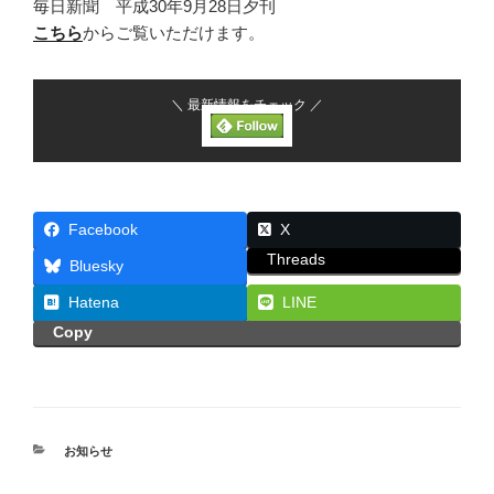
毎日新聞 平成30年9月28日夕刊
こちら
からご覧いただけます。
＼ 最新情報をチェック ／
Facebook
X
Threads
Bluesky
Hatena
LINE
Copy
カ
お知らせ
テ
ゴ