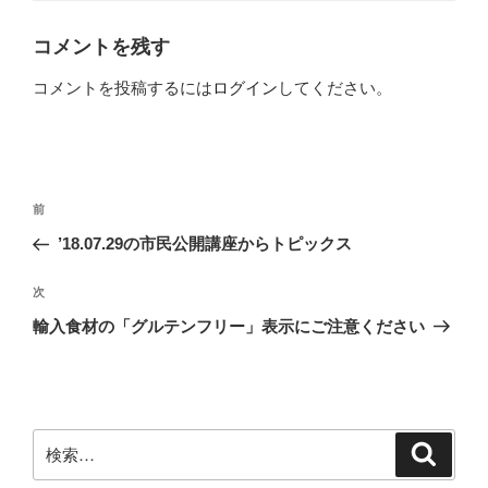
リ
ー
コメントを残す
コメントを投稿するには
ログイン
してください。
投
前
前
稿
の
’18.07.29の市民公開講座からトピックス
ナ
投
ビ
稿
次
次
ゲ
の
輸入食材の「グルテンフリー」表示にご注意ください
投
ー
稿
シ
ョ
ン
検
検
索
索: