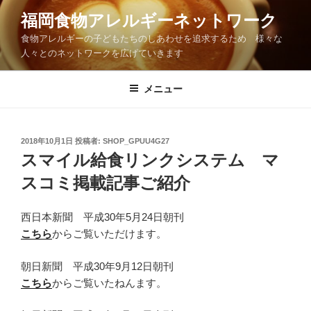
コ
福岡食物アレルギーネットワーク
ン
食物アレルギーの子どもたちのしあわせを追求するため 様々な
テ
人々とのネットワークを広げていきます
ン
ツ
メニュー
へ
ス
キ
ッ
投
2018年10月1日
投稿者:
SHOP_GPUU4G27
稿
スマイル給食リンクシステム マ
プ
日:
スコミ掲載記事ご紹介
西日本新聞 平成30年5月24日朝刊
こちら
からご覧いただけます。
朝日新聞 平成30年9月12日朝刊
こちら
からご覧いたねんます。