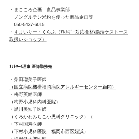
・まごころ企画 食品事業部
ノングルテン米粉を使った商品企画等
050-5437-6015
・
すまいりー・くらぶ（ｱﾚﾙｷﾞｰ対応食材/腸活ケストース
取扱いショップ）
ﾈｯﾄﾜｰｸ理事 医師勤務先
・柴田瑠美子医師
（国立病院機構福岡病院アレルギーセンター顧問）
・梅野英輔医師
（梅野小児科内科医院）
・黒川美知子医師
（くろかわみちこ小児科クリニック）
（
・下村国寿医師
（下村小児科医院 福岡市西区姪浜）
・松田健太郎医師