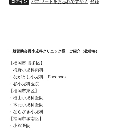
パスワードをお忘れですか？
登録
一般賛助会員小児科クリニック様 ご紹介（敬称略）
【福岡市 博多区】
・
梅野小児科内科
・
ながとし小児科
Facebook
・
谷小児科医院
【福岡市東区】
・
植山小児科医院
・
木元小児科医院
・
ならざき小児科
【福岡市城南区】
・
小舘医院