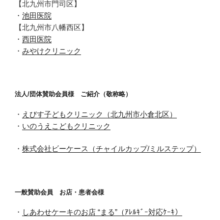
【北九州市門司区】
・
池田医院
【北九州市八幡西区】
・
西田医院
・
みやけクリニック
法人/団体賛助会員様 ご紹介（敬称略）
・
えびす子どもクリニック（北九州市小倉北区）
・
いのうえこどもクリニック
・
株式会社ビーケース（チャイルカップ/ミルステップ）
一般賛助会員 お店・患者会様
・
しあわせケーキのお店 “まる”（ｱﾚﾙｷﾞｰ対応ｹｰｷ）