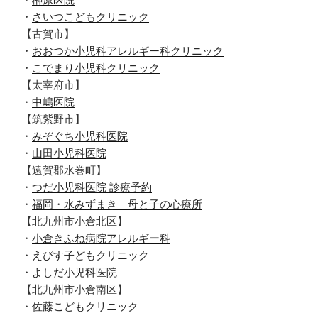
・
さいつこどもクリニック
【古賀市】
・
おおつか小児科アレルギー科クリニック
・
こでまり小児科クリニック
【太宰府市】
・
中嶋医院
【筑紫野市】
・
みぞぐち小児科医院
・
山田小児科医院
【遠賀郡水巻町】
・
つだ小児科医院 診療予約
・
福岡・水みずまき 母と子の心療所
【北九州市小倉北区】
・
小倉きふね病院アレルギー科
・
えびす子どもクリニック
・
よしだ小児科医院
【北九州市小倉南区】
・
佐藤こどもクリニック