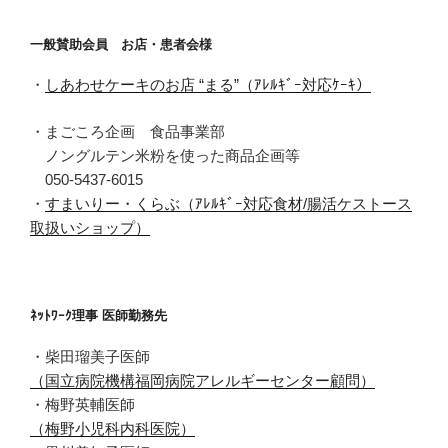
一般賛助会員 お店・患者会様
・
しあわせケーキのお店 “まる”（ｱﾚﾙｷﾞｰ対応ｹｰｷ）
・まごころ企画 食品事業部
ノングルテン米粉を使った商品企画等
050-5437-6015
・
すまいりー・くらぶ（ｱﾚﾙｷﾞｰ対応食材/腸活ケストース
取扱いショップ）
ﾈｯﾄﾜｰｸ理事 医師勤務先
・柴田瑠美子医師
（国立病院機構福岡病院アレルギーセンター顧問）
・梅野英輔医師
（梅野小児科内科医院）