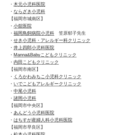
・
木元小児科医院
・
ならざき小児科
【福岡市城南区】
・
小舘医院
・
福岡鳥飼病院小児科
笠原郁子先生
・
せき小児科・アレルギー科クリニック
・
井上四郎小児科医院
・
Manna&Babyこどもクリニック
・
内田こどもクリニック
【福岡市南区】
・
くろかわみちこ小児科クリニック
・
いでこどもアレルギークリニック
・
中尾小児科
・
諸岡小児科
【福岡市中央区】
・
あんどう小児科医院
・
はちすが産婦人科小児科医院
【福岡市早良区】
・
松本小児科医院