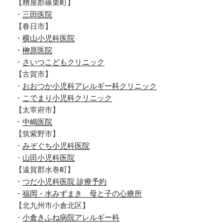
【糟屋郡篠栗町】
・
三田医院
【春日市】
・
横山小児科医院
・
榊原医院
・
さいつこどもクリニック
【古賀市】
・
おおつか小児科アレルギー科クリニック
・
こでまり小児科クリニック
【太宰府市】
・
中嶋医院
【筑紫野市】
・
みぞぐち小児科医院
・
山田小児科医院
【遠賀郡水巻町】
・
つだ小児科医院 診療予約
・
福岡・水みずまき 母と子の心療所
【北九州市小倉北区】
・
小倉きふね病院アレルギー科