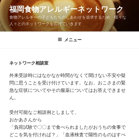
コ
福岡食物アレルギーネットワーク
ン
食物アレルギーの子どもたちのしあわせを追求するため 様々な
テ
人々とのネットワークを広げていきます
ン
ツ
メニュー
へ
ス
キ
ッ
ネットワーク相談室
プ
外来受診時にはなかなか時間がなくて聞けない不安や疑
問に思うことを受け付けています。なお、おこさまの緊
急な症状についてやその服薬についてはお答えできませ
ん。
受付可能なご相談例としまして、
おかあさんから
「負荷試験で〇〇まで食べられましたがおうちの食事で
どこを気を付ければ？」「血液検査で陽性のものはすべ