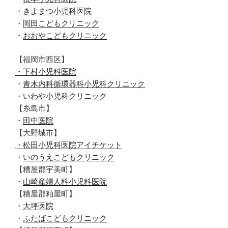
・
きよまつ小児科医院
・
岡田こどもクリニック
・
おおやこどもクリニック
【福岡市西区】
・下村小児科医院
・
青木内科循環器科小児科クリニック
・
いわや小児科クリニック
【糸島市】
・
田中医院
【大野城市】
・松田小児科医院アイチケット
・
いのうえこどもクリニック
【糟屋郡宇美町】
・
山崎産婦人科小児科医院
【糟屋郡粕屋町】
・
大坪医院
・
ふたばこどもクリニック