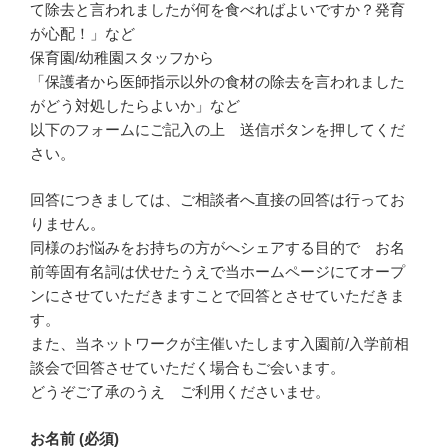
て除去と言われましたが何を食べればよいですか？発育
が心配！」など
保育園/幼稚園スタッフから
「保護者から医師指示以外の食材の除去を言われました
がどう対処したらよいか」など
以下のフォームにご記入の上 送信ボタンを押してくだ
さい。
回答につきましては、ご相談者へ直接の回答は行ってお
りません。
同様のお悩みをお持ちの方がへシェアする目的で お名
前等固有名詞は伏せたうえで当ホームページにてオープ
ンにさせていただきますことで回答とさせていただきま
す。
また、当ネットワークが主催いたします入園前/入学前相
談会で回答させていただく場合もご会います。
どうぞご了承のうえ ご利用くださいませ。
お名前 (必須)