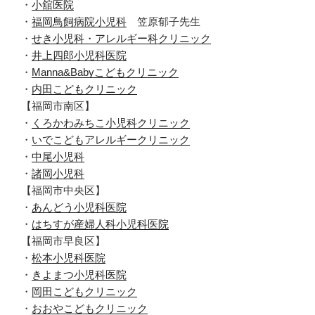
・
小舘医院
・
福岡鳥飼病院小児科
笠原郁子先生
・
せき小児科・アレルギー科クリニック
・
井上四郎小児科医院
・
Manna&Babyこどもクリニック
・
内田こどもクリニック
【福岡市南区】
・
くろかわみちこ小児科クリニック
・
いでこどもアレルギークリニック
・
中尾小児科
・
諸岡小児科
【福岡市中央区】
・
あんどう小児科医院
・
はちすが産婦人科小児科医院
【福岡市早良区】
・
松本小児科医院
・
きよまつ小児科医院
・
岡田こどもクリニック
・
おおやこどもクリニック