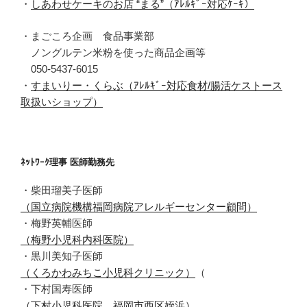
・
しあわせケーキのお店 “まる”（ｱﾚﾙｷﾞｰ対応ｹｰｷ）
・まごころ企画 食品事業部
ノングルテン米粉を使った商品企画等
050-5437-6015
・
すまいりー・くらぶ（ｱﾚﾙｷﾞｰ対応食材/腸活ケストース
取扱いショップ）
ﾈｯﾄﾜｰｸ理事 医師勤務先
・柴田瑠美子医師
（国立病院機構福岡病院アレルギーセンター顧問）
・梅野英輔医師
（梅野小児科内科医院）
・黒川美知子医師
（くろかわみちこ小児科クリニック）
（
・下村国寿医師
（下村小児科医院 福岡市西区姪浜）