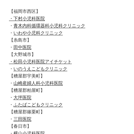
【福岡市西区】
・下村小児科医院
・
青木内科循環器科小児科クリニック
・
いわや小児科クリニック
【糸島市】
・
田中医院
【大野城市】
・松田小児科医院アイチケット
・
いのうえこどもクリニック
【糟屋郡宇美町】
・
山崎産婦人科小児科医院
【糟屋郡粕屋町】
・
大坪医院
・
ふたばこどもクリニック
【糟屋郡篠栗町】
・
三田医院
【春日市】
・
横山小児科医院