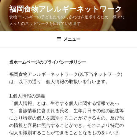
コ
福岡食物アレルギーネットワーク
ン
食物アレルギーの子どもたちのしあわせを追求するため 様々な
テ
人々とのネットワークを広げていきます
ン
ツ
メニュー
へ
ス
キ
ッ
当ホームページのプライバシーポリシー
プ
福岡食物アレルギーネットワーク(以下当ネットワーク)
は、以下の通り 個人情報の取扱いを行います。
1.個人情報の定義
「個人情報」とは、生存する個人に関する情報であっ
て、当該情報に含まれる氏名、生年月日その他の記述等
により特定の個人を識別することができるもの、及び他
の情報と容易に照合することができ、それにより特定の
個人を識別することができることとなるものをいいま