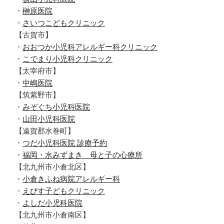
・
榊原医院
・
さいつこどもクリニック
【古賀市】
・
おおつか小児科アレルギー科クリニック
・
こでまり小児科クリニック
【太宰府市】
・
中嶋医院
【筑紫野市】
・
みぞぐち小児科医院
・
山田小児科医院
【遠賀郡水巻町】
・
つだ小児科医院 診療予約
・
福岡・水みずまき 母と子の心療所
【北九州市小倉北区】
・
小倉きふね病院アレルギー科
・
えびす子どもクリニック
・
よしだ小児科医院
【北九州市小倉南区】