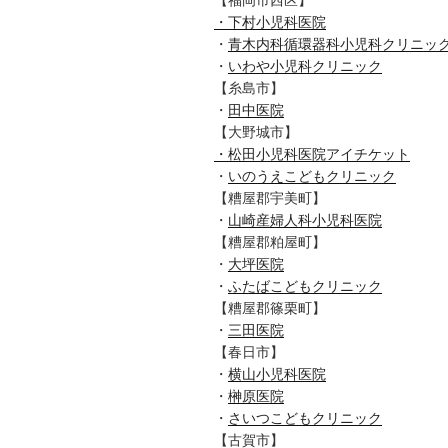
・下村小児科医院
・
青木内科循環器科小児科クリニッ
・
いわや小児科クリニック
【糸島市】
・
田中医院
【大野城市】
・松田小児科医院アイチケット
・
いのうえこどもクリニック
【糟屋郡宇美町】
・
山崎産婦人科小児科医院
【糟屋郡粕屋町】
・
大坪医院
・
ふたばこどもクリニック
【糟屋郡篠栗町】
・
三田医院
【春日市】
・
横山小児科医院
・
榊原医院
・
さいつこどもクリニック
【古賀市】