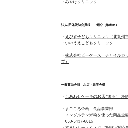
・
みやけクリニック
法人/団体賛助会員様 ご紹介（敬称略）
・
えびす子どもクリニック（北九州
・
いのうえこどもクリニック
・
株式会社ビーケース（チャイルカッ
プ）
一般賛助会員 お店・患者会様
・
しあわせケーキのお店 “まる”（ｱﾚﾙｷ
・まごころ企画 食品事業部
ノングルテン米粉を使った商品企
050-5437-6015
・
すまいりー・くらぶ（ｱﾚﾙｷﾞｰ対応