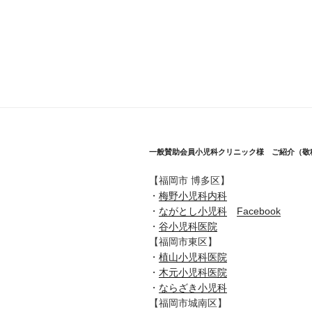
一般賛助会員小児科クリニック様 ご紹介（敬
【福岡市 博多区】
・
梅野小児科内科
・
ながとし小児科
Facebook
・
谷小児科医院
【福岡市東区】
・
植山小児科医院
・
木元小児科医院
・
ならざき小児科
【福岡市城南区】