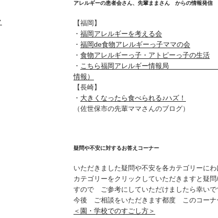
アレルギーの患者会さん、先輩ままさん からの情報発信
ク
【福岡】
・
福岡アレルギーを考える会
・
福岡de食物アレルギーっ子ママの会
・
食物アレルギーっ子・アトピーっ子の生活
・
こちら福岡アレルギー情報局 （ア
情報）
【長崎】
・
大きくなったら食べられる♪ハズ！
（佐世保市の先輩ママさんのブログ）
疑問や不安に対するお答えコーナー
いただきました疑問や不安を各カテゴリーにわ
カテゴリーをクリックしていただきますと疑問
すので ご参考にしていただけましたら幸いで
今後 ご相談をいただきます都度 このコーナ
＜園・学校でのすごし方＞