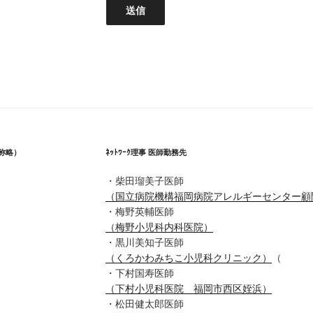
称略）
ﾈｯﾄﾜｰｸ理事 医師勤務先
・柴田瑠美子医師
（国立病院機構福岡病院アレルギーセンター顧
・梅野英輔医師
（梅野小児科内科医院）
・黒川美知子医師
（くろかわみちこ小児科クリニック）
（
・下村国寿医師
（下村小児科医院 福岡市西区姪浜）
・松田健太郎医師