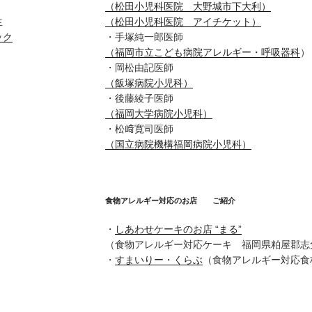
（松田小児科医院 大野城市下大利）
生
（松田小児科医院 アイチケット）
ック
・手塚純一郎医師
（福岡市立こども病院アレルギー・呼吸器科
）
・岡松由記医師
（飯塚病院小児科）
・後藤綾子医師
（福岡大学病院小児科）
・松﨑寛司医師
（国立病院機構福岡病院小児科）
食物アレルギー対応のお店 ご紹介
・
しあわせケーキのお店 “まる”
（食物アレルギー対応ケーキ 福岡県粕屋郡志
・
すまいりー・くらぶ
（食物アレルギー対応食