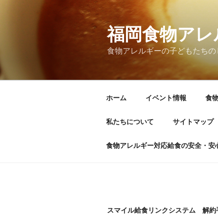
コ
ン
テ
福岡食物アレ
ン
食物アレルギーの子どもたちの
ツ
へ
ス
キ
ホーム
イベント情報
食
ッ
プ
私たちについて
サイトマップ
食物アレルギー対応給食の安全・安
スマイル給食リンクシステム 解約