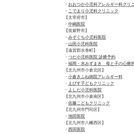
・
おおつか小児科アレルギー科クリ
・
こでまり小児科クリニック
【太宰府市】
・
中嶋医院
【筑紫野市】
・
みぞぐち小児科医院
・
山田小児科医院
【遠賀郡水巻町】
・
つだ小児科医院 診療予約
・
福岡・水みずまき 母と子の心療
【北九州市小倉北区】
・
小倉きふね病院アレルギー科
・
えびす子どもクリニック
・
よしだ小児科医院
【北九州市小倉南区】
・
佐藤こどもクリニック
【北九州市門司区】
・
池田医院
【北九州市八幡西区】
・
西田医院