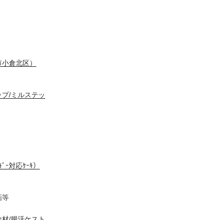
市小倉北区）
プ/ミルステッ
ﾞｰ対応ｹｰｷ）
画等
食材/腸活ケスト